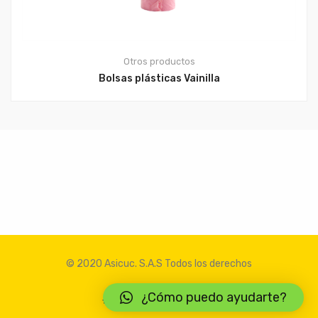
Otros productos
Bolsas plásticas Vainilla
© 2020 Asicuc. S.A.S Todos los derechos
¿Cómo puedo ayudarte?
Facebook
Instagram